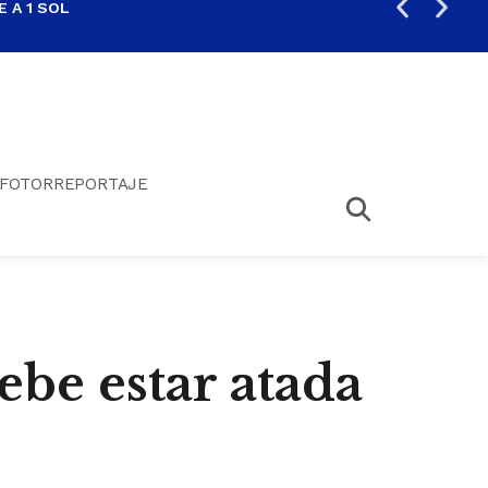
 A 1 SOL
FIL
FOTORREPORTAJE
ebe estar atada