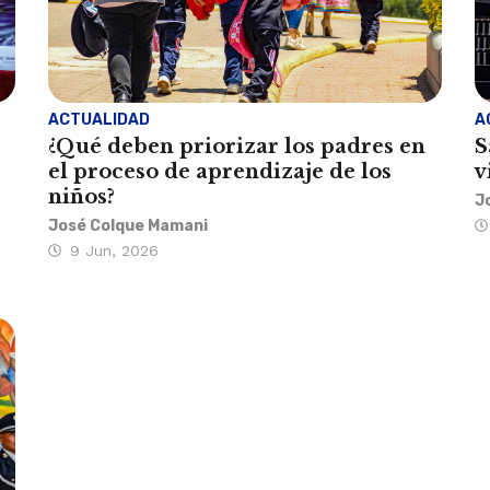
ACTUALIDAD
A
¿Qué deben priorizar los padres en
S
el proceso de aprendizaje de los
v
niños?
J
José Colque Mamani
9 Jun, 2026