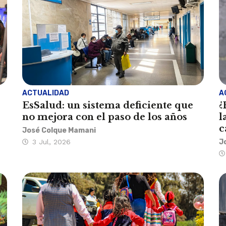
ACTUALIDAD
A
EsSalud: un sistema deficiente que
¿
no mejora con el paso de los años
l
c
José Colque Mamani
3 Jul, 2026
J