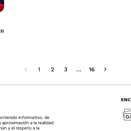
en
1
2
3
…
16
ENC
ntenido informativo, de
a aproximación a la realidad
ún y el respeto a la