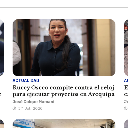
ACTUALIDAD
A
Ruccy Oscco compite contra el reloj
E
e
para ejecutar proyectos en Arequipa
c
José Colque Mamani
J
27 Jul, 2026