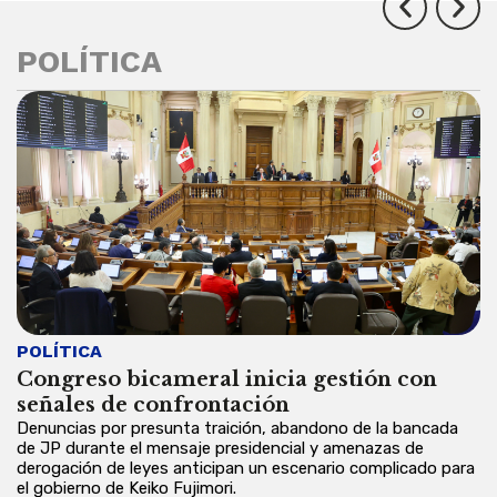
POLÍTICA
POLÍTICA
P
Congreso bicameral inicia gestión con
C
señales de confrontación
y
Denuncias por presunta traición, abandono de la bancada
En
de JP durante el mensaje presidencial y amenazas de
mu
derogación de leyes anticipan un escenario complicado para
cu
el gobierno de Keiko Fujimori.
de