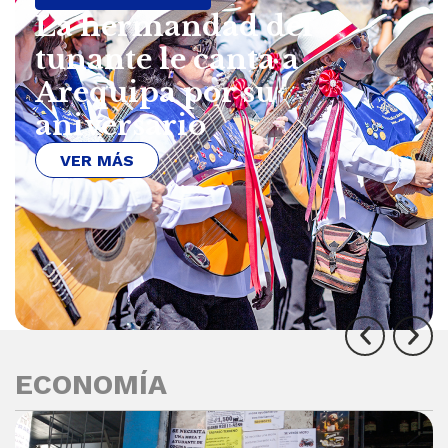
La hermandad del
tunante le canta a
Arequipa por su
aniversario
VER MÁS
ECONOMÍA