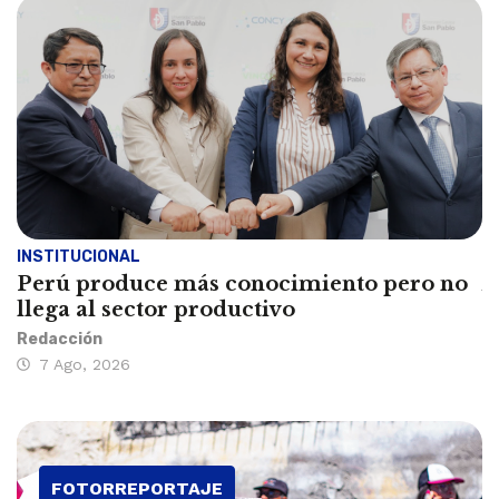
INSTITUCIONAL
E
Perú produce más conocimiento pero no
A
llega al sector productivo
s
Redacción
De
7 Ago, 2026
FOTORREPORTAJE