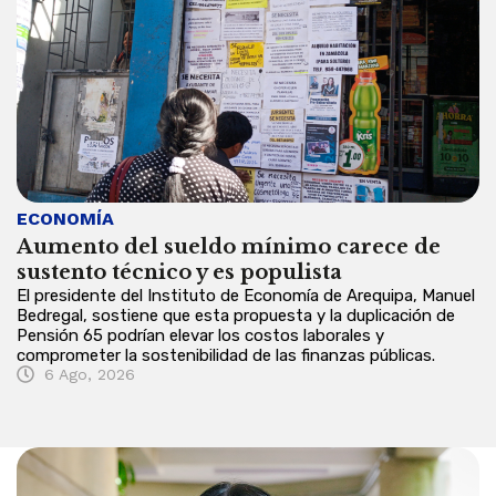
ECONOMÍA
E
Aumento del sueldo mínimo carece de
F
sustento técnico y es populista
d
El presidente del Instituto de Economía de Arequipa, Manuel
El
Bedregal, sostiene que esta propuesta y la duplicación de
so
Pensión 65 podrían elevar los costos laborales y
fo
comprometer la sostenibilidad de las finanzas públicas.
so
6 Ago, 2026
co