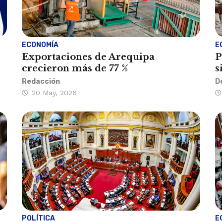
ECONOMÍA
E
Exportaciones de Arequipa
P
crecieron más de 77 %
s
Redacción
D
20 May, 2026
POLÍTICA
E