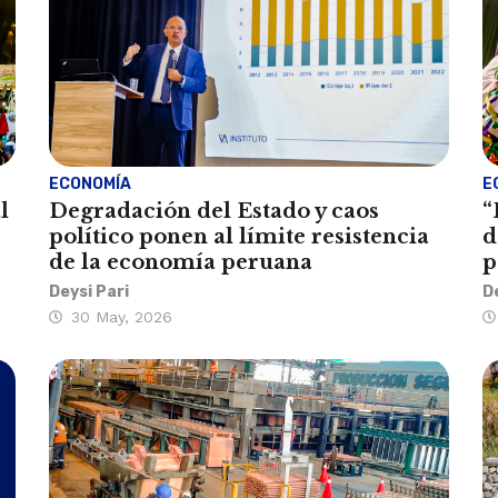
ECONOMÍA
E
l
Degradación del Estado y caos
“
político ponen al límite resistencia
d
de la economía peruana
p
Deysi Pari
D
30 May, 2026