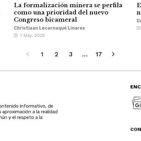
La formalización minera se perfila
E
a
como una prioridad del nuevo
n
Congreso bicameral
D
Christiaan Lecarnaqué Linares
1 May, 2026
1
2
3
…
17
ENC
ntenido informativo, de
a aproximación a la realidad
ún y el respeto a la
CO