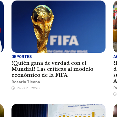
DEPORTES
A
¿Quién gana de verdad con el
¿
Mundial? Las críticas al modelo
d
económico de la FIFA
s
A
Rosario Ticona
24 Jun, 2026
R