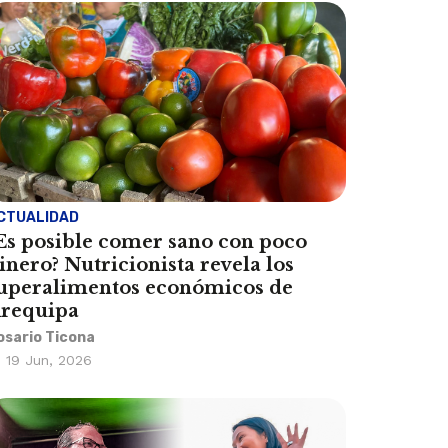
CTUALIDAD
Es posible comer sano con poco
inero? Nutricionista revela los
uperalimentos económicos de
requipa
osario Ticona
19 Jun, 2026