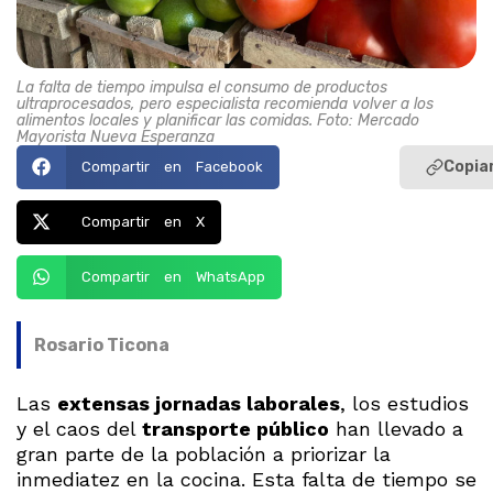
La falta de tiempo impulsa el consumo de productos
ultraprocesados, pero especialista recomienda volver a los
alimentos locales y planificar las comidas. Foto: Mercado
Mayorista Nueva Esperanza
Copiar
Compartir en Facebook
Compartir en X
Compartir en WhatsApp
Rosario Ticona
Las
extensas jornadas laborales
, los estudios
y el caos del
transporte público
han llevado a
gran parte de la población a priorizar la
inmediatez en la cocina. Esta falta de tiempo se