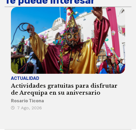
Te puede interesar
ACTUALIDAD
INST
Actividades gratuitas para disfrutar
Per
de Arequipa en su aniversario
no 
Rosario Ticona
Reda
7 Ago, 2026
7 