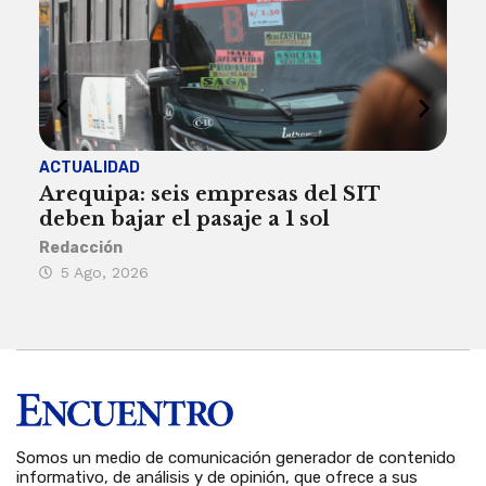
ACTUALIDAD
INST
Arequipa: seis empresas del SIT
FIL
deben bajar el pasaje a 1 sol
a A
Redacción
Reda
5 Ago, 2026
5 
Somos un medio de comunicación generador de contenido
informativo, de análisis y de opinión, que ofrece a sus