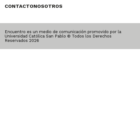
CONTACTO
NOSOTROS
Encuentro es un medio de comunicación promovido por la
Universidad Católica San Pablo © Todos los Derechos
Reservados
2026