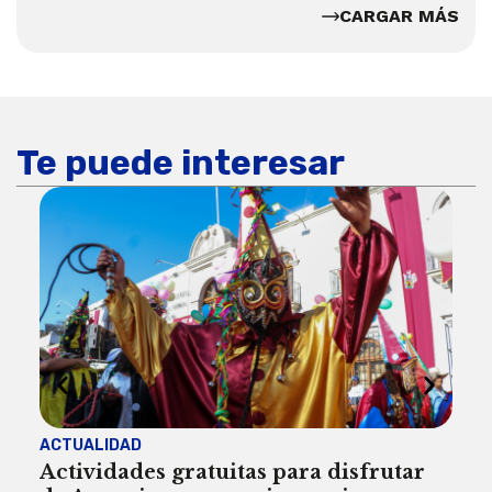
CARGAR MÁS
Te puede interesar
ACTUALIDAD
INST
Actividades gratuitas para disfrutar
Per