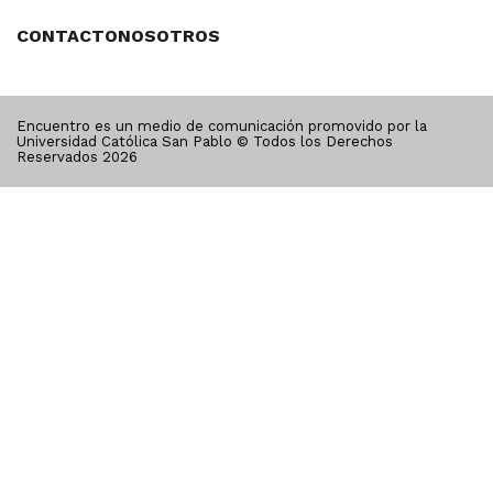
CONTACTO
NOSOTROS
Encuentro es un medio de comunicación promovido por la
Universidad Católica San Pablo © Todos los Derechos
Reservados
2026