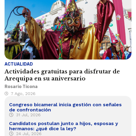
ACTUALIDAD
Actividades gratuitas para disfrutar de
Arequipa en su aniversario
Rosario Ticona
7 Ago, 2026
Congreso bicameral inicia gestión con señales
de confrontación
31 Jul, 2026
Candidatos postulan junto a hijos, esposas y
hermanos: ¿qué dice la ley?
24 Jul, 2026