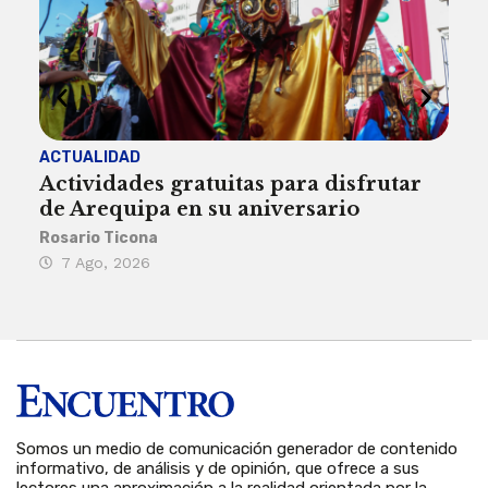
ACTUALIDAD
INST
Actividades gratuitas para disfrutar
Per
de Arequipa en su aniversario
no 
Rosario Ticona
Reda
7 Ago, 2026
7 
Somos un medio de comunicación generador de contenido
informativo, de análisis y de opinión, que ofrece a sus
lectores una aproximación a la realidad orientada por la