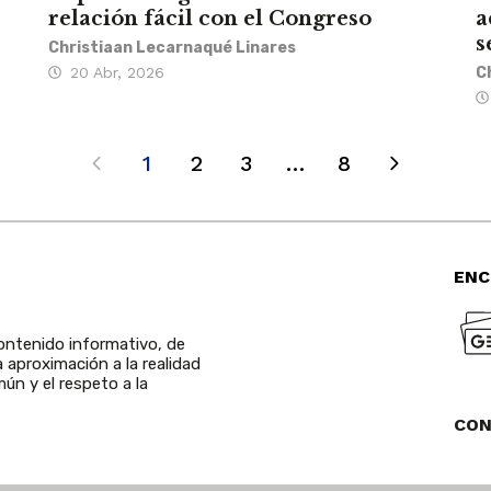
relación fácil con el Congreso
a
s
Christiaan Lecarnaqué Linares
20 Abr, 2026
C
1
2
3
…
8
ENC
ntenido informativo, de
a aproximación a la realidad
ún y el respeto a la
CO