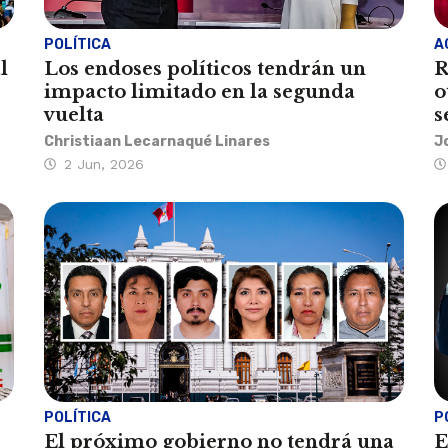
POLÍTICA
A
l
Los endoses políticos tendrán un
R
impacto limitado en la segunda
o
vuelta
s
Christiaan Lecarnaqué Linares
J
2 Jun, 2026
POLÍTICA
P
El próximo gobierno no tendrá una
E