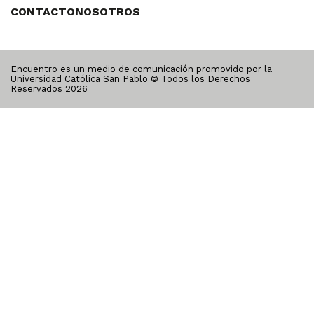
CONTACTO
NOSOTROS
Encuentro es un medio de comunicación promovido por la
Universidad Católica San Pablo © Todos los Derechos
Reservados
2026