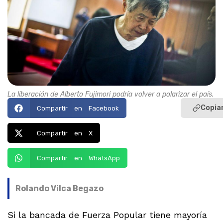
La liberación de Alberto Fujimori podría volver a polarizar el país.
Copiar
Compartir en Facebook
Compartir en X
Compartir en WhatsApp
Rolando Vilca Begazo
Si la bancada de Fuerza Popular tiene mayoría