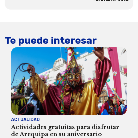
Te puede interesar
ACTUALIDAD
INST
Actividades gratuitas para disfrutar
Per
de Arequipa en su aniversario
no 