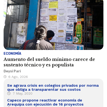
ECONOMÍA
Aumento del sueldo mínimo carece de
sustento técnico y es populista
Deysi Pari
6 Ago, 2026
Se agrava crisis en colegios privados por norma
que obliga a transparentar sus costos
7 May, 2020
Capeco propone reactivar economía de
Arequipa con ejecución de 16 proyectos