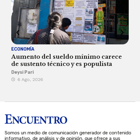
ECONOMÍA
ACT
Aumento del sueldo mínimo carece
¿Sa
de sustento técnico y es populista
sie
his
Deysi Pari
6 Ago, 2026
Rosa
6 
Somos un medio de comunicación generador de contenido
informativo, de análisis y de opinión, que ofrece a sus