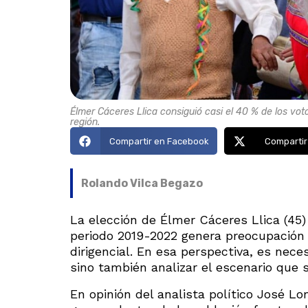
Élmer Cáceres Llica consiguió casi el 40 % de los voto
región.
Compartir en Facebook
Compartir
Rolando Vilca Begazo
La elección de Élmer Cáceres Llica (45)
periodo 2019-2022 genera preocupación e
dirigencial. En esa perspectiva, es neces
sino también analizar el escenario que s
En opinión del analista político José Lo