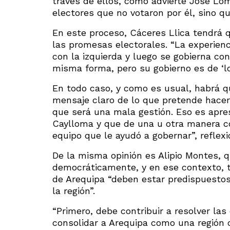
través de ellos, como advierte José Lom
electores que no votaron por él, sino q
En este proceso, Cáceres Llica tendrá q
las promesas electorales. “La experien
con la izquierda y luego se gobierna co
misma forma, pero su gobierno es de ‘lo 
En todo caso, y como es usual, habrá q
mensaje claro de lo que pretende hacer
que será una mala gestión. Eso es apre
Caylloma y que de una u otra manera co
equipo que le ayudó a gobernar”, reflex
De la misma opinión es Alipio Montes, q
democráticamente, y en ese contexto, t
de Arequipa “deben estar predispuestos 
la región”.
“Primero, debe contribuir a resolver la
consolidar a Arequipa como una región c