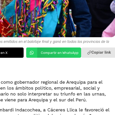
s emitidos en el balotaje final y ganó en todas las provincias de la
Copiar link
 en X
Compartir en WhatsApp
 como gobernador regional de Arequipa para el
n los ámbitos político, empresarial, social y
ario no solo interpretar su triunfo en las urnas,
e viene para Arequipa y el sur del Perú.
mbardi Indacochea, a Cáceres Llica le favoreció el