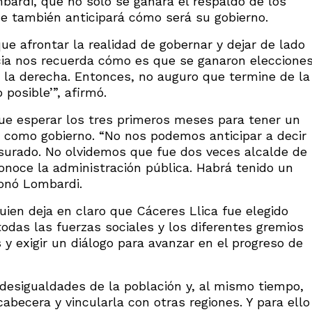
bardi, que no solo se ganará el respaldo de los
ue también anticipará cómo será su gobierno.
ue afrontar la realidad de gobernar y dejar de lado
cia nos recuerda cómo es que se ganaron eleccione
n la derecha. Entonces, no auguro que termine de la
posible’”, afirmó.
ue esperar los tres primeros meses para tener un
 como gobierno. “No nos podemos anticipar a decir
surado. No olvidemos que fue dos veces alcalde de
noce la administración pública. Habrá tenido un
ionó Lombardi.
uien deja en claro que Cáceres Llica fue elegido
odas las fuerzas sociales y los diferentes gremios
y exigir un diálogo para avanzar en el progreso de
s desigualdades de la población y, al mismo tiempo,
abecera y vincularla con otras regiones. Y para ello