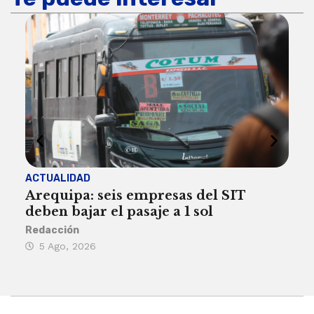
ACTUALIDAD
INST
Arequipa: seis empresas del SIT
FIL
deben bajar el pasaje a 1 sol
a A
Redacción
Reda
5 Ago, 2026
5 