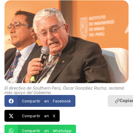
El directivo de Southern Perú, Óscar González Rocha, reclamó
más apoyo del Gobierno.
Copiar
Compartir en Facebook
Compartir en X
Compartir en WhatsApp