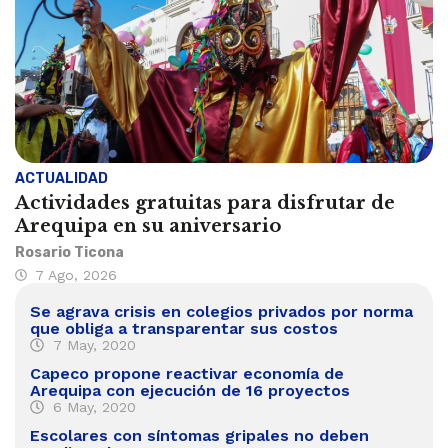
ACTUALIDAD
Actividades gratuitas para disfrutar de
Arequipa en su aniversario
Rosario Ticona
7 Ago, 2026
Se agrava crisis en colegios privados por norma
que obliga a transparentar sus costos
7 May, 2020
Capeco propone reactivar economía de
Arequipa con ejecución de 16 proyectos
6 May, 2020
Escolares con síntomas gripales no deben