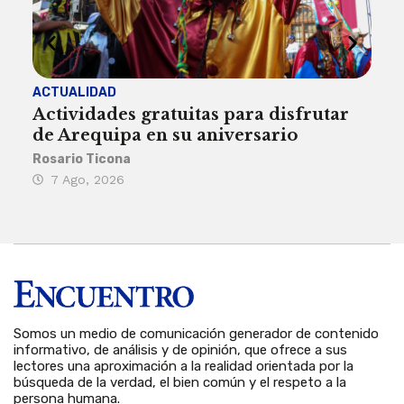
ACTUALIDAD
INST
Actividades gratuitas para disfrutar
Per
de Arequipa en su aniversario
no 
Rosario Ticona
Reda
7 Ago, 2026
7 
Somos un medio de comunicación generador de contenido
informativo, de análisis y de opinión, que ofrece a sus
lectores una aproximación a la realidad orientada por la
búsqueda de la verdad, el bien común y el respeto a la
persona humana.