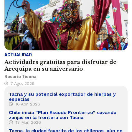
ACTUALIDAD
Actividades gratuitas para disfrutar de
Arequipa en su aniversario
Rosario Ticona
7 Ago, 2026
Tacna y su potencial exportador de hierbas y
especias
16 Abr, 2026
Chile inicia “Plan Escudo Fronterizo” cavando
zanjas en la frontera con Tacna
17 Mar, 2026
Tacna, la ciudad favorita de los chilenos, aún no