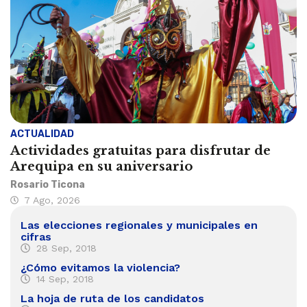
ACTUALIDAD
Actividades gratuitas para disfrutar de
Arequipa en su aniversario
Rosario Ticona
7 Ago, 2026
Las elecciones regionales y municipales en
cifras
28 Sep, 2018
¿Cómo evitamos la violencia?
14 Sep, 2018
La hoja de ruta de los candidatos