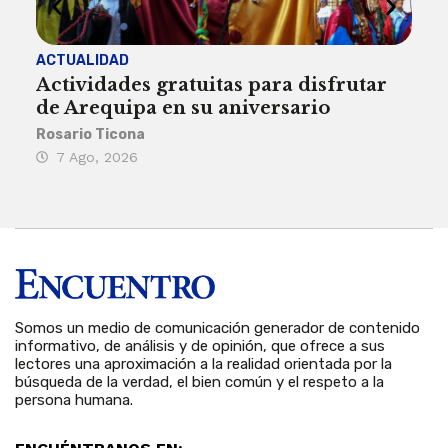
ACTUALIDAD
INST
Actividades gratuitas para disfrutar
Per
de Arequipa en su aniversario
no 
Rosario Ticona
Reda
7 Ago, 2026
7 
Somos un medio de comunicación generador de contenido
informativo, de análisis y de opinión, que ofrece a sus
lectores una aproximación a la realidad orientada por la
búsqueda de la verdad, el bien común y el respeto a la
persona humana.