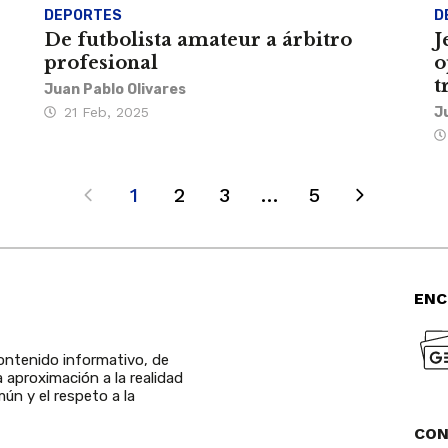
DEPORTES
D
De futbolista amateur a árbitro
J
profesional
o
t
Juan Pablo Olivares
21 Feb, 2025
J
1
2
3
…
5
ENC
ntenido informativo, de
a aproximación a la realidad
ún y el respeto a la
CO