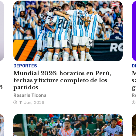
DEPORTES
D
Mundial 2026: horarios en Perú,
M
a
fechas y fixture completo de los
s
6
partidos
g
Rosario Ticona
R
11 Jun, 2026