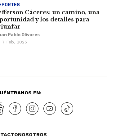
EPORTES
efferson Cáceres: un camino, una
portunidad y los detalles para
riunfar
uan Pablo Olivares
7 Feb, 2025
UÉNTRANOS EN:
NTACTO
NOSOTROS