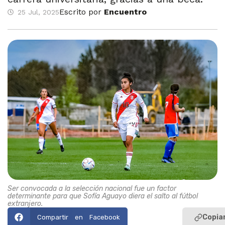
Escrito por
Encuentro
25 Jul, 2025
Ser convocada a la selección nacional fue un factor
determinante para que Sofía Aguayo diera el salto al fútbol
extranjero.
Copiar
Compartir en Facebook