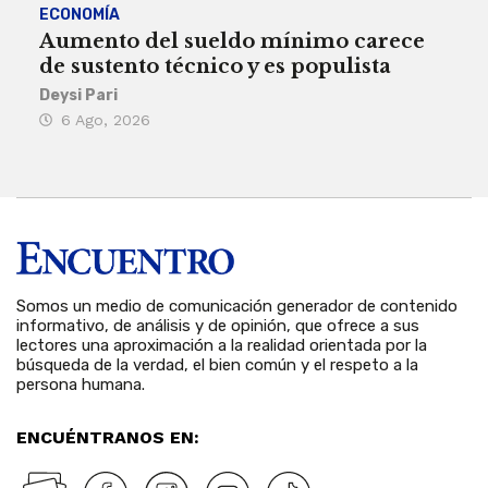
ECONOMÍA
ACT
Aumento del sueldo mínimo carece
¿Sa
de sustento técnico y es populista
sie
his
Deysi Pari
6 Ago, 2026
Rosa
6 
Somos un medio de comunicación generador de contenido
informativo, de análisis y de opinión, que ofrece a sus
lectores una aproximación a la realidad orientada por la
búsqueda de la verdad, el bien común y el respeto a la
persona humana.
ENCUÉNTRANOS EN: