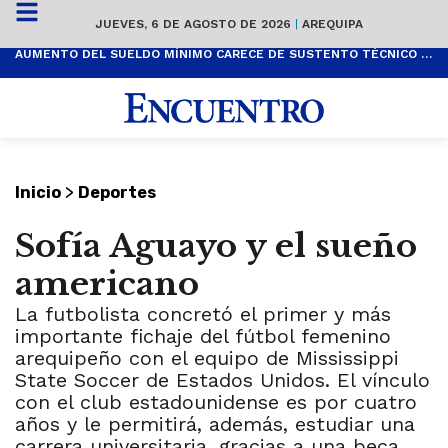
JUEVES, 6 DE AGOSTO DE 2026
|
AREQUIPA
AUMENTO DEL SUELDO MÍNIMO CARECE DE SUSTENTO TÉCNICO Y ES POPULISTA
>
Inicio
Deportes
Sofía Aguayo y el sueño
americano
La futbolista concretó el primer y más
importante fichaje del fútbol femenino
arequipeño con el equipo de Mississippi
State Soccer de Estados Unidos. El vínculo
con el club estadounidense es por cuatro
años y le permitirá, además, estudiar una
carrera universitaria, gracias a una beca.