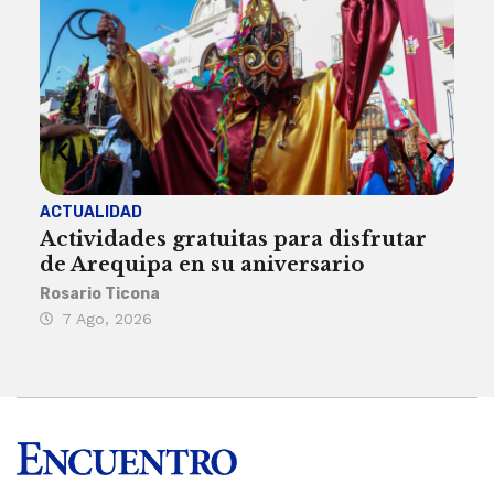
ACTUALIDAD
INST
Actividades gratuitas para disfrutar
Per
de Arequipa en su aniversario
no 
Rosario Ticona
Reda
7 Ago, 2026
7 