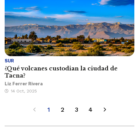
SUR
¿Qué volcanes custodian la ciudad de
Tacna?
Liz Ferrer Rivera
14 Oct, 2025
1
2
3
4