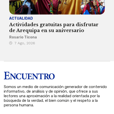
ACTUALIDAD
INST
Actividades gratuitas para disfrutar
Per
de Arequipa en su aniversario
no 
Rosario Ticona
Reda
7 Ago, 2026
7 
Somos un medio de comunicación generador de contenido
informativo, de análisis y de opinión, que ofrece a sus
lectores una aproximación a la realidad orientada por la
búsqueda de la verdad, el bien común y el respeto a la
persona humana.