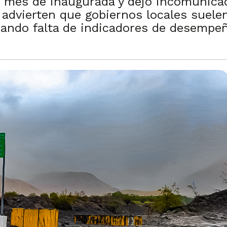
n mes de inaugurada y dejó incomunicad
 advierten que gobiernos locales suele
iando falta de indicadores de desempe