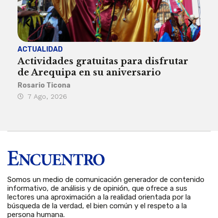
ACTUALIDAD
INST
Actividades gratuitas para disfrutar
Per
de Arequipa en su aniversario
no 
Rosario Ticona
Reda
7 Ago, 2026
7 
Somos un medio de comunicación generador de contenido
informativo, de análisis y de opinión, que ofrece a sus
lectores una aproximación a la realidad orientada por la
búsqueda de la verdad, el bien común y el respeto a la
persona humana.