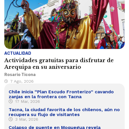
ACTUALIDAD
Actividades gratuitas para disfrutar de
Arequipa en su aniversario
Rosario Ticona
7 Ago, 2026
Chile inicia “Plan Escudo Fronterizo” cavando
zanjas en la frontera con Tacna
17 Mar, 2026
Tacna, la ciudad favorita de los chilenos, aún no
recupera su flujo de visitantes
3 Mar, 2026
Colapso de puente en Moquegua revela