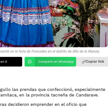
tó en la feria de Foncodes en el distrito de Alto de la Alianza,
Copiar link
 en X
Compartir en WhatsApp
gullo las prendas que confeccionó, especialmente
 Camilaca, en la provincia tacneña de Candarave.
ras decidieron emprender en el oficio que