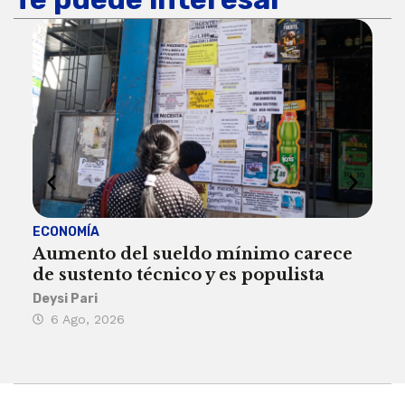
ECONOMÍA
ACT
Aumento del sueldo mínimo carece
¿Sa
de sustento técnico y es populista
sie
his
Deysi Pari
6 Ago, 2026
Rosa
6 