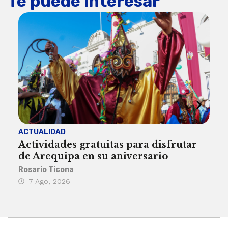
Te puede interesar
ACTUALIDAD
INST
Actividades gratuitas para disfrutar
Per
de Arequipa en su aniversario
no 
Rosario Ticona
Reda
7 Ago, 2026
7 