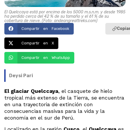
El Quelccaya está por encima de los 5000 m.s.n.m. y desde 1985
ha perdido cerca del 42 % de su tamaño y el 61 % de su
cobertura de nieve. (Foto: andeangreattreks.com)
Copiar
Compartir en Facebook
Compartir en X
Compartir en WhatsApp
Deysi Pari
El glaciar
Quelccaya
, el casquete de hielo
tropical más extenso de la Tierra, se encuentra
en una trayectoria de extinción con
consecuencias masivas para la vida y la
economía en el sur de Perú.
Localizado en la región
Cusco
, el
Quelccaya
es