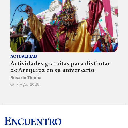
ACTUALIDAD
INST
Actividades gratuitas para disfrutar
Per
de Arequipa en su aniversario
no 
Rosario Ticona
Reda
7 Ago, 2026
7 