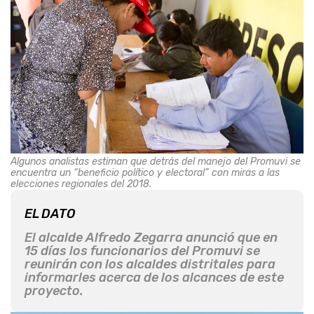
Algunos analistas estiman que detrás del manejo del Promuvi se
encuentra un “beneficio político y electoral” con miras a las
elecciones regionales del 2018.
EL DATO
El alcalde Alfredo Zegarra anunció que en
15 días los funcionarios del Promuvi se
reunirán con los alcaldes distritales para
informarles acerca de los alcances de este
proyecto.