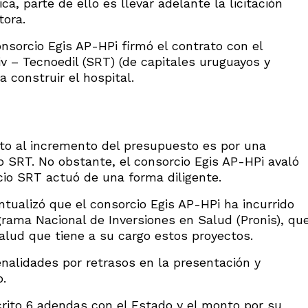
a, parte de ello es llevar adelante la licitación
tora.
nsorcio Egis AP-HPi firmó el contrato con el
iv – Tecnoedil (SRT) (de capitales uruguayos y
 construir el hospital.
cto al incremento del presupuesto es por una
o SRT. No obstante, el consorcio Egis AP-HPi avaló
cio SRT actuó de una forma diligente.
tualizó que el consorcio Egis AP-HPi ha incurrido
grama Nacional de Inversiones en Salud (Pronis), qu
Salud que tiene a su cargo estos proyectos.
nalidades por retrasos en la presentación y
.
rito 6 adendas con el Estado y el monto por su