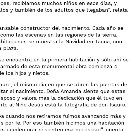
onces, recibíamos muchos niños en esos días, y
llos y también de los adultos que llegaban”, relata
ansable constructor del nacimiento. Cada año se
omo las escenas en las regiones de la sierra,
abitaciones se muestra la Navidad en Tacna, con
a plaza.
se encuentra en la primera habitación y sólo ahí se
l armado de esta monumental obra comienza 4
 los hijos y nietos.
Isauro, el mismo día en que se abren las puertas de
sitar el nacimiento. Doña Amanda siente que estas
sposo y valora más la dedicación que él tuvo en
unto al Niño Jesús está la fotografía de don Isauro.
ya cuando nos retiramos fuimos avanzando más y
 por fe. Por eso también hicimos una habitación
as pueden orar si sienten esa necesidad”, cuenta