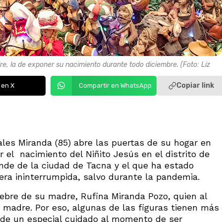
, la de exponer su nacimiento durante todo diciembre. (Foto: Liz
Copiar link
 en X
Compartir en WhatsApp
es Miranda (85) abre las puertas de su hogar en
 el nacimiento del Niñito Jesús en el distrito de
ande de la ciudad de Tacna y el que ha estado
era ininterrumpida, salvo durante la pandemia.
bre de su madre, Rufina Miranda Pozo, quien al
su madre. Por eso, algunas de las figuras tienen más
 de un especial cuidado al momento de ser