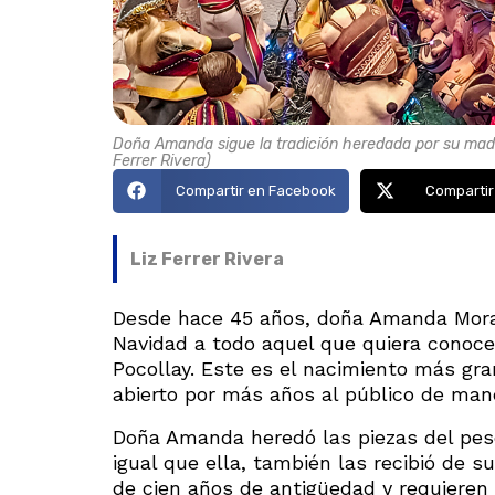
Doña Amanda sigue la tradición heredada por su madre
Ferrer Rivera)
Compartir en Facebook
Compartir
Liz Ferrer Rivera
Desde hace 45 años, doña Amanda Moral
Navidad a todo aquel que quiera conocer
Pocollay. Este es el nacimiento más gr
abierto por más años al público de man
Doña Amanda heredó las piezas del pese
igual que ella, también las recibió de 
de cien años de antigüedad y requieren