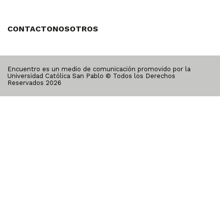
CONTACTO
NOSOTROS
Encuentro es un medio de comunicación promovido por la
Universidad Católica San Pablo © Todos los Derechos
Reservados
2026