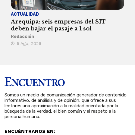
ACTUALIDAD
INST
Arequipa: seis empresas del SIT
FIL
deben bajar el pasaje a 1 sol
a A
Redacción
Reda
5 Ago, 2026
5 
Somos un medio de comunicación generador de contenido
informativo, de análisis y de opinión, que ofrece a sus
lectores una aproximación a la realidad orientada por la
búsqueda de la verdad, el bien común y el respeto a la
persona humana.
ENCUÉNTRANOS EN: