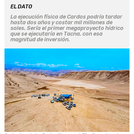
EL DATO
La ejecución física de Cardos podría tardar
hasta dos años y costar mil millones de
soles. Sería el primer megaproyecto hídrico
que se ejecutaría en Tacna, con esa
magnitud de inversión.