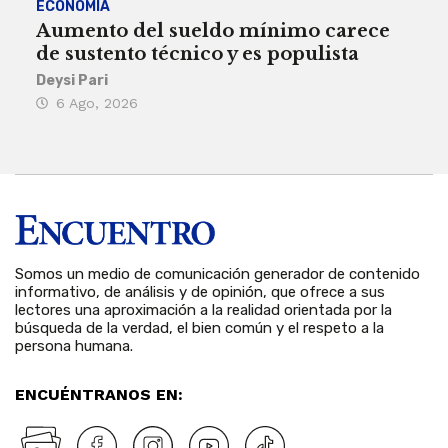
ECONOMÍA
ACT
Aumento del sueldo mínimo carece
¿Sa
de sustento técnico y es populista
sie
his
Deysi Pari
6 Ago, 2026
Rosa
6 
Somos un medio de comunicación generador de contenido
informativo, de análisis y de opinión, que ofrece a sus
lectores una aproximación a la realidad orientada por la
búsqueda de la verdad, el bien común y el respeto a la
persona humana.
ENCUÉNTRANOS EN: