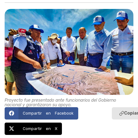
Proyecto fue presentado ante funcionarios del Gobierno
nacional y garantizaron su apoyo.
Copiar
Compartir en Facebook
Compartir en X