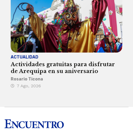
ACTUALIDAD
INST
Actividades gratuitas para disfrutar
Per
de Arequipa en su aniversario
no 
Rosario Ticona
Reda
7 Ago, 2026
7 