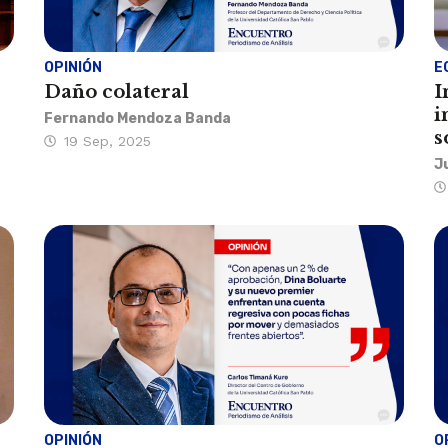
OPINIÓN
E
Daño colateral
I
i
Fernando Mendoza Banda
s
19 Sep, 2025
J
OPINIÓN
O