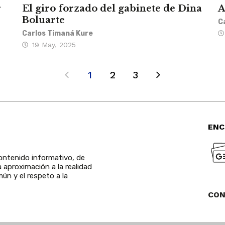
r
El giro forzado del gabinete de Dina
A
Boluarte
C
Carlos Timaná Kure
19 May, 2025
1
2
3
ENC
ntenido informativo, de
a aproximación a la realidad
ún y el respeto a la
CO