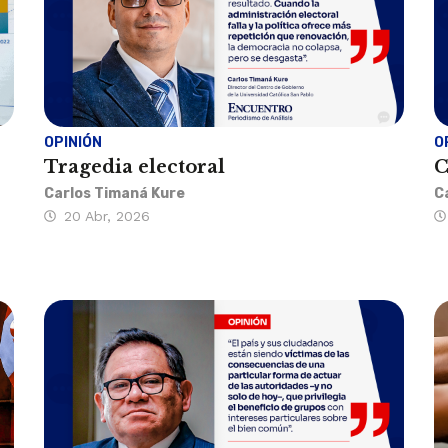
OPINIÓN
O
Tragedia electoral
C
Carlos Timaná Kure
C
20 Abr, 2026