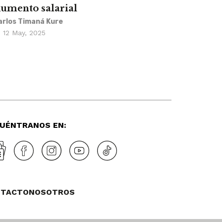
umento salarial
arlos Timaná Kure
12 May, 2025
UÉNTRANOS EN:
NTACTO
NOSOTROS