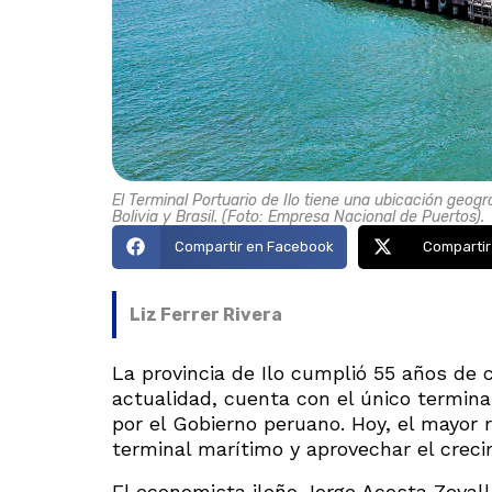
El Terminal Portuario de Ilo tiene una ubicación geogr
Bolivia y Brasil. (Foto: Empresa Nacional de Puertos).
Compartir en Facebook
Compartir
Liz Ferrer Rivera
La provincia de Ilo cumplió 55 años de c
actualidad, cuenta con el único termina
por el Gobierno peruano. Hoy, el mayor 
terminal marítimo y aprovechar el creci
El economista ileño Jorge Acosta Zeval