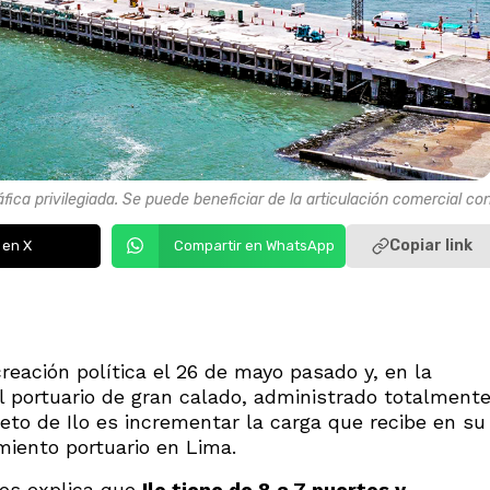
áfica privilegiada. Se puede beneficiar de la articulación comercial co
Copiar link
 en X
Compartir en WhatsApp
reación política el 26 de mayo pasado y, en la
l portuario de gran calado, administrado totalment
reto de Ilo es incrementar la carga que recibe en su
miento portuario en Lima.
los explica que
Ilo tiene de 8 a 7 puertos y