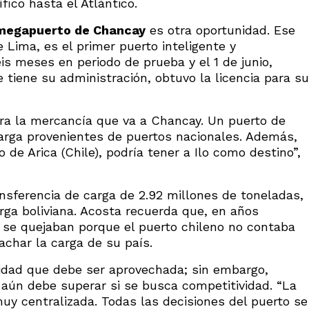
fico hasta el Atlántico.
megapuerto de Chancay
es otra oportunidad. Ese
e Lima, es el primer puerto inteligente y
s meses en periodo de prueba y el 1 de junio,
tiene su administración, obtuvo la licencia para su
ara la mercancía que va a Chancay. Un puerto de
arga provenientes de puertos nacionales. Además,
o de Arica (Chile), podría tener a Ilo como destino”,
ansferencia de carga de 2.92 millones de toneladas,
rga boliviana. Acosta recuerda que, en años
os se quejaban porque el puerto chileno no contaba
char la carga de su país.
idad que debe ser aprovechada; sin embargo,
o aún debe superar si se busca competitividad. “La
uy centralizada. Todas las decisiones del puerto se