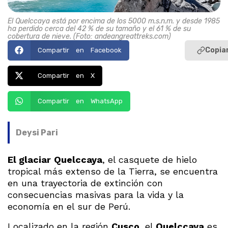
El Quelccaya está por encima de los 5000 m.s.n.m. y desde 1985
ha perdido cerca del 42 % de su tamaño y el 61 % de su
cobertura de nieve. (Foto: andeangreattreks.com)
Copiar
Compartir en Facebook
Compartir en X
Compartir en WhatsApp
Deysi Pari
El glaciar
Quelccaya
, el casquete de hielo
tropical más extenso de la Tierra, se encuentra
en una trayectoria de extinción con
consecuencias masivas para la vida y la
economía en el sur de Perú.
Localizado en la región
Cusco
, el
Quelccaya
es