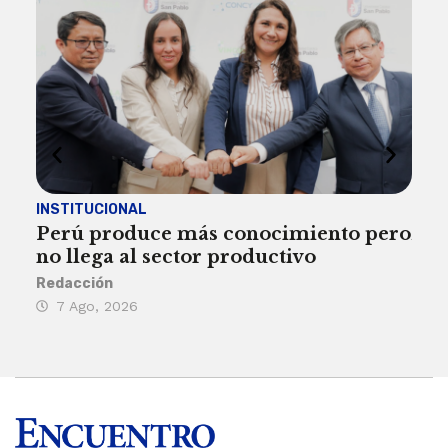
INSTITUCIONAL
ECO
Perú produce más conocimiento pero
Aum
no llega al sector productivo
de 
Redacción
Deys
7 Ago, 2026
6 