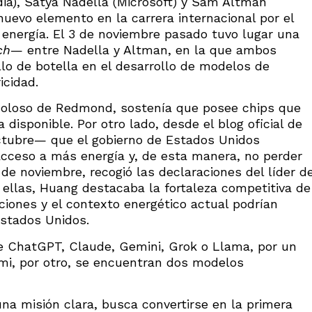
dia), Satya Nadella (Microsoft) y Sam Altman
uevo elemento en la carrera internacional por el
 la energía. El 3 de noviembre pasado tuvo lugar una
ch
— entre Nadella y Altman, en la que ambos
llo de botella en el desarrollo de modelos de
icidad.
 coloso de Redmond, sostenía que posee chips que
 disponible. Por otro lado, desde el blog oficial de
tubre— que el gobierno de Estados Unidos
acceso a más energía y, de esta manera, no perder
5 de noviembre, recogió las declaraciones del líder d
ellas, Huang destacaba la fortaleza competitiva de
cciones y el contexto energético actual podrían
Estados Unidos.
e ChatGPT, Claude, Gemini, Grok o Llama, por un
mi, por otro, se encuentran dos modelos
na misión clara, busca convertirse en la primera