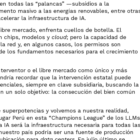
en todas las “palancas” —subsidios a la
omento masivo a las energías renovables, entre otra
elerar la infraestructura de IA.
ibre mercado, enfrenta cuellos de botella. El
en chips, modelos y
cloud
; pero la capacidad de
 la red y, en algunos casos, los permisos son
 de los fundamentos necesarios para el crecimiento
erventor o el libre mercado como único y más
ndría recordar que la intervención estatal puede
senciales, siempre en clave subsidiaria, buscando la
n un solo objetivo: la consecución del bien común
e superpotencias y volvemos a nuestra realidad,
 jugar Perú en esta “Champions League” de los LLMs
a IA será la infraestructura necesaria para todas la
 nuestro país podría ser una fuente de producción
 ubicación para
data centers
. En julio último se