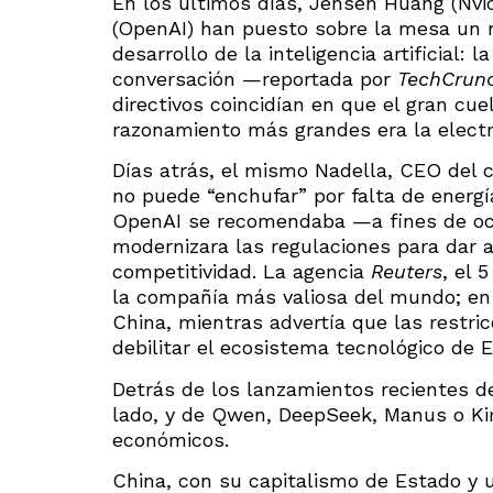
En los últimos días, Jensen Huang (Nvi
(OpenAI) han puesto sobre la mesa un n
desarrollo de la inteligencia artificial:
conversación —reportada por
TechCrun
directivos coincidían en que el gran cue
razonamiento más grandes era la electr
Días atrás, el mismo Nadella, CEO del
no puede “enchufar” por falta de energía
OpenAI se recomendaba —a fines de oc
modernizara las regulaciones para dar 
competitividad. La agencia
Reuters
, el 
la compañía más valiosa del mundo; en 
China, mientras advertía que las restri
debilitar el ecosistema tecnológico de 
Detrás de los lanzamientos recientes d
lado, y de Qwen, DeepSeek, Manus o Ki
económicos.
China, con su capitalismo de Estado y u