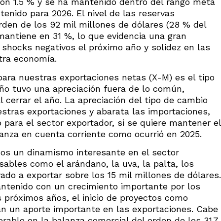
o con 1.5 % y se ha mantenido dentro del rango meta
tenido para 2026. El nivel de las reservas
orden de los 92 mil millones de dólares (28 % del
 mantiene en 31 %, lo que evidencia una gran
shocks negativos el próximo año y solidez en las
tra economía.
para nuestras exportaciones netas (X-M) es el tipo
ño tuvo una apreciación fuera de lo común,
l cerrar el año. La apreciación del tipo de cambio
estras exportaciones y abarata las importaciones,
 para el sector exportador, si se quiere mantener el
lanza en cuenta corriente como ocurrió en 2025.
mos un dinamismo interesante en el sector
sables como el arándano, la uva, la palta, los
ado a exportar sobre los 15 mil millones de dólares.
ntenido con un crecimiento importante por los
s próximos años, el inicio de proyectos como
án un aporte importante en las exportaciones. Cabe
able en la balanza comercial del orden de los 31.7