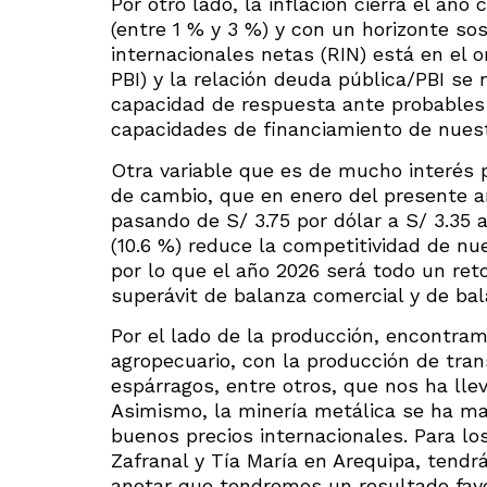
Por otro lado, la inflación cierra el añ
(entre 1 % y 3 %) y con un horizonte sos
internacionales netas (RIN) está en el 
PBI) y la relación deuda pública/PBI se
capacidad de respuesta ante probables 
capacidades de financiamiento de nues
Otra variable que es de mucho interés 
de cambio, que en enero del presente a
pasando de S/ 3.75 por dólar a S/ 3.35 a
(10.6 %) reduce la competitividad de nu
por lo que el año 2026 será todo un reto
superávit de balanza comercial y de ba
Por el lado de la producción, encontra
agropecuario, con la producción de tran
espárragos, entre otros, que nos ha llev
Asimismo, la minería metálica se ha ma
buenos precios internacionales. Para lo
Zafranal y Tía María en Arequipa, tendr
anotar que tendremos un resultado favor