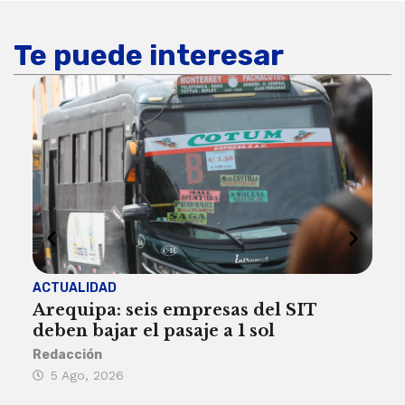
Te puede interesar
ACTUALIDAD
INST
Arequipa: seis empresas del SIT
FIL
deben bajar el pasaje a 1 sol
a A
Redacción
Reda
5 Ago, 2026
5 