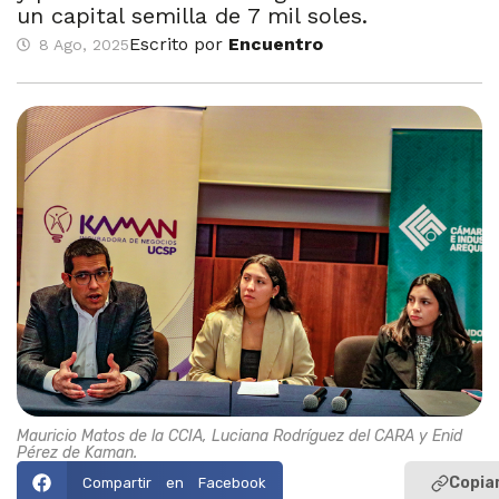
un capital semilla de 7 mil soles.
Escrito por
Encuentro
8 Ago, 2025
Mauricio Matos de la CCIA, Luciana Rodríguez del CARA y Enid
Pérez de Kaman.
Copiar
Compartir en Facebook