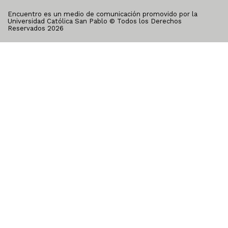
Encuentro es un medio de comunicación promovido por la
Universidad Católica San Pablo © Todos los Derechos
Reservados
2026