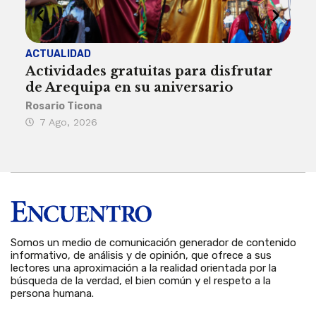
ACTUALIDAD
INST
Actividades gratuitas para disfrutar
Per
de Arequipa en su aniversario
no 
Rosario Ticona
Reda
7 Ago, 2026
7 
Somos un medio de comunicación generador de contenido
informativo, de análisis y de opinión, que ofrece a sus
lectores una aproximación a la realidad orientada por la
búsqueda de la verdad, el bien común y el respeto a la
persona humana.