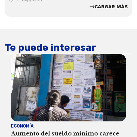
CARGAR MÁS
Te puede interesar
ECONOMÍA
ACT
Aumento del sueldo mínimo carece
¿Sa