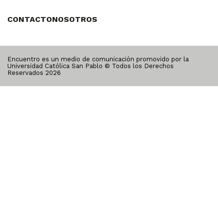
CONTACTO
NOSOTROS
Encuentro es un medio de comunicación promovido por la
Universidad Católica San Pablo © Todos los Derechos
Reservados
2026