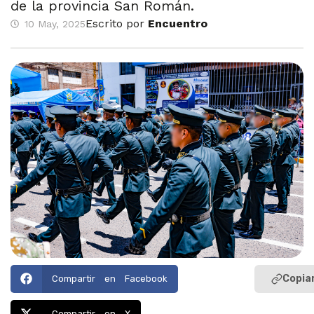
de la provincia San Román.
Escrito por
Encuentro
10 May, 2025
Copiar
Compartir en Facebook
Compartir en X