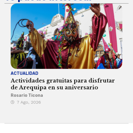
ACTUALIDAD
INST
Actividades gratuitas para disfrutar
Per
de Arequipa en su aniversario
no 
Rosario Ticona
Reda
7 Ago, 2026
7 