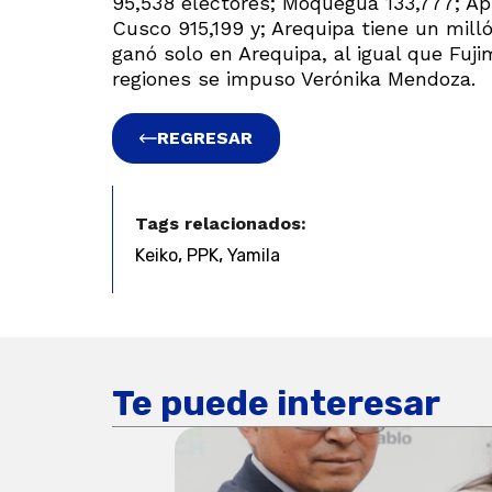
95,538 electores; Moquegua 133,777; Ap
Cusco 915,199 y; Arequipa tiene un mill
ganó solo en Arequipa, al igual que Fuji
regiones se impuso Verónika Mendoza.
REGRESAR
Tags relacionados:
,
,
Keiko
PPK
Yamila
Te puede interesar