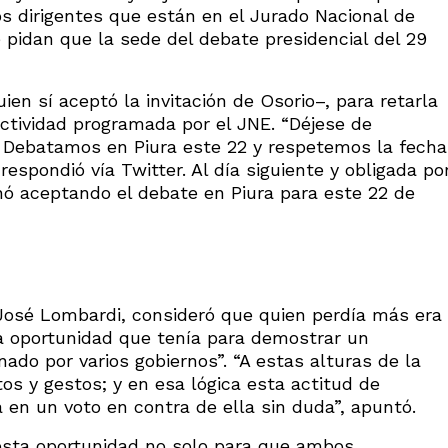
s dirigentes que están en el Jurado Nacional de
 pidan que la sede del debate presidencial del 29
en sí aceptó la invitación de Osorio–, para retarla
ctividad programada por el JNE. “Déjese de
i. Debatamos en Piura este 22 y respetemos la fecha
respondió vía Twitter. Al día siguiente y obligada po
inó aceptando el debate en Piura para este 22 de
 José Lombardi, consideró que quien perdía más era
la oportunidad que tenía para demostrar un
do por varios gobiernos”. “A estas alturas de la
s y gestos; y en esa lógica esta actitud de
á en un voto en contra de ella sin duda”, apuntó.
sta oportunidad no solo para que ambos