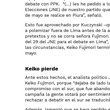
debate con PPK. “(…) les he pedido a lo
Elecciones (JNE) de nuestro partido que
de mayo se realice en Piura”, señaló.
Esto fue aprovechado por Kuczynski –qui
a polemizar fuera de Lima antes de la a
pretextos y no se corra señora Fujimor
del 29 del JNE para el debate en Lima”, 
las circunstancias, Keiko Fujimori term
mayo.
Keiko pierde
Ante estos hechos, el analista político
Keiko Fujimori, porque “dejaba de lado 
compromiso con el sur, que fue abandona
campaña la gente votará por sentimiento
rechazar a debatir en el sur se traducir
Además, lamentó que se haya perdido e