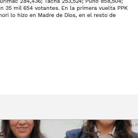
urímac 284,436; Tacna 253,524; Puno 858,504;
ón 35 mil 654 votantes. En la primera vuelta PPK
mori lo hizo en Madre de Dios, en el resto de