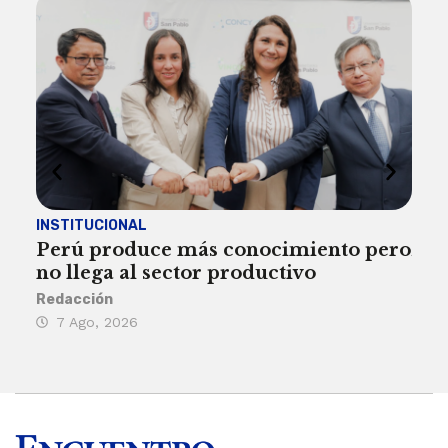
INSTITUCIONAL
ECO
Perú produce más conocimiento pero
Aum
no llega al sector productivo
de 
Redacción
Deys
7 Ago, 2026
6 