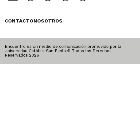
CONTACTO
NOSOTROS
Encuentro es un medio de comunicación promovido por la
Universidad Católica San Pablo © Todos los Derechos
Reservados
2026