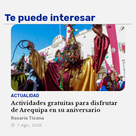
Te puede interesar
ACTUALIDAD
INST
Actividades gratuitas para disfrutar
Per
de Arequipa en su aniversario
no 
Rosario Ticona
Reda
7 Ago, 2026
7 