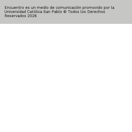
Encuentro es un medio de comunicación promovido por la
Universidad Católica San Pablo © Todos los Derechos
Reservados
2026