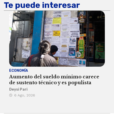
Te puede interesar
ECONOMÍA
ACT
Aumento del sueldo mínimo carece
¿Sa
de sustento técnico y es populista
sie
his
Deysi Pari
6 Ago, 2026
Rosa
6 