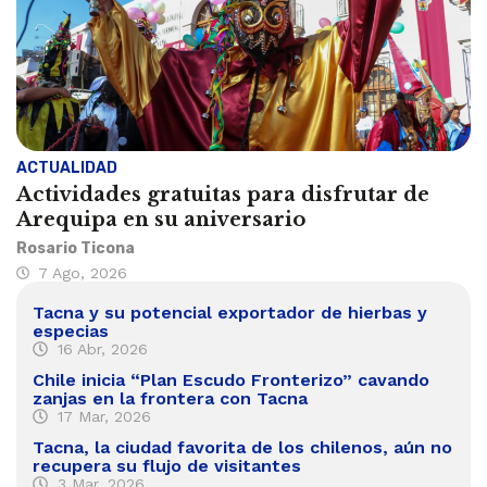
ACTUALIDAD
Actividades gratuitas para disfrutar de
Arequipa en su aniversario
Rosario Ticona
7 Ago, 2026
Tacna y su potencial exportador de hierbas y
especias
16 Abr, 2026
Chile inicia “Plan Escudo Fronterizo” cavando
zanjas en la frontera con Tacna
17 Mar, 2026
Tacna, la ciudad favorita de los chilenos, aún no
recupera su flujo de visitantes
3 Mar, 2026