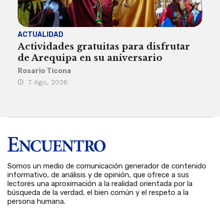
ACTUALIDAD
INST
Actividades gratuitas para disfrutar
Per
de Arequipa en su aniversario
no 
Rosario Ticona
Reda
7 Ago, 2026
7 
Somos un medio de comunicación generador de contenido
informativo, de análisis y de opinión, que ofrece a sus
lectores una aproximación a la realidad orientada por la
búsqueda de la verdad, el bien común y el respeto a la
persona humana.